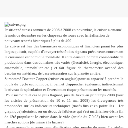
Positionné sur ses sommets de 2006 à 2008 en novembre, le cuivre a entamé
le mois de décembre sur les chapeaux de roues avec la réalisation de
nouveaux records historiques à plus de 400.
Le cuivre est l'un des baromètres économiques et financiers parmi les plus
larges qui soit, capable d'envoyer très tôt des signaux précurseurs concernant
la croissance économique mondiale. Il entre dans un nombre considérable de
productions dans des domaines très variés (électricité, énergie, électronique,
automobile, immobilier etc..) et fait figure de thermomètre avancé des
besoins en matériaux de base nécessaires sur la planète entière.
Surnommé Docteur Copper (cuivre en anglais) pour sa capacité à prendre le
pouls du cycle économique, il permet d'approcher également indirectement
le niveau de spéculation et l'aversion au risque présentes sur les marchés.
Pour mémoire et cas le plus flagrant, pris de fièvre au printemps 2008 (voir
les articles de présentation du 10 et 11 mai 2008) les divergences très
prononcées sur les indicateurs techniques (tracés fins et en pointillés – 1er
graphique) alertaient sur un début de faiblesse qui s'est matérialisée dès la fin
de l'été propulsant le cuivre dans le vide (article du 7.9.08) bien avant les
marchés actions (de même à la hausse)
Autre exemple et autre type d'utilisation plus proche de nous. La sévère