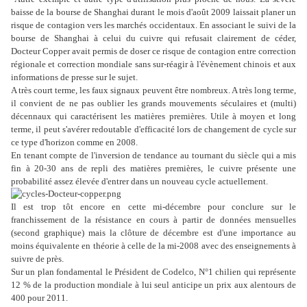
baisse de la bourse de Shanghai durant le mois d'août 2009 laissait planer un
risque de contagion vers les marchés occidentaux. En associant le suivi de la
bourse de Shanghai à celui du cuivre qui refusait clairement de céder,
Docteur Copper avait permis de doser ce risque de contagion entre correction
régionale et correction mondiale sans sur-réagir à l'évènement chinois et aux
informations de presse sur le sujet.
A très court terme, les faux signaux peuvent être nombreux. A très long terme,
il convient de ne pas oublier les grands mouvements séculaires et (multi)
décennaux qui caractérisent les matières premières. Utile à moyen et long
terme, il peut s'avérer redoutable d'efficacité lors de changement de cycle sur
ce type d'horizon comme en 2008.
En tenant compte de l'inversion de tendance au tournant du siècle qui a mis
fin à 20-30 ans de repli des matières premières, le cuivre présente une
probabilité assez élevée d'entrer dans un nouveau cycle actuellement.
Il est trop tôt encore en cette mi-décembre pour conclure sur le
franchissement de la résistance en cours à partir de données mensuelles
(second graphique) mais la clôture de décembre est d'une importance au
moins équivalente en théorie à celle de la mi-2008 avec des enseignements à
suivre de près.
Sur un plan fondamental le Président de Codelco, N°1 chilien qui représente
12 % de la production mondiale à lui seul anticipe un prix aux alentours de
400 pour 2011.