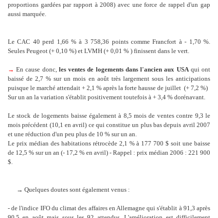
proportions gardées par rapport à 2008) avec une force de rappel d'un gap
aussi marquée.
Le CAC 40 perd 1,66 % à 3 758,36 points comme Francfort à - 1,70 %.
Seules Peugeot (+ 0,10 %) et LVMH (+ 0,01 % ) finissent dans le vert.
→
En cause donc,
les ventes de logements dans l'ancien aux USA
qui ont
baissé de 2,7 % sur un mois en août très largement sous les anticipations
puisque le marché attendait + 2,1 % après la forte hausse de juillet (+ 7,2 %)
Sur un an la variation s'établit positivement toutefois à + 3,4 % dorénavant.
Le stock de logements baisse également à 8,5 mois de ventes contre 9,3 le
mois précédent (10,1 en avril) ce qui constitue un plus bas depuis avril 2007
et une réduction d'un peu plus de 10 % sur un an.
Le prix médian des habitations rétrocède 2,1 % à 177 700 $ soit une baisse
de 12,5 % sur un an (- 17,2 % en avril) - Rappel : prix médian 2006 : 221 900
$.
→
Quelques doutes sont également venus :
- de l'indice IFO du climat des affaires en Allemagne qui s'établit à 91,3 après
90,5 en août mais sous les 92 attendus. L'amélioration est difficilement