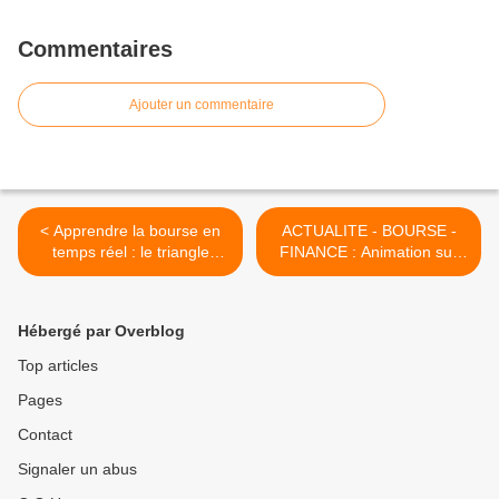
Commentaires
Ajouter un commentaire
< Apprendre la bourse en
ACTUALITE - BOURSE -
temps réel : le triangle
FINANCE : Animation sur
ascendant et cassure de
les bancaires >
résistance
Hébergé par Overblog
Top articles
Pages
Contact
Signaler un abus