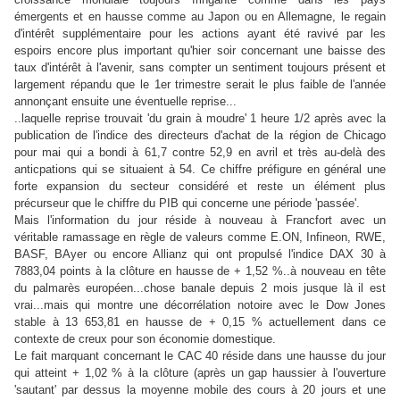
émergents et en hausse comme au Japon ou en Allemagne, le regain
d'intérêt supplémentaire pour les actions ayant été ravivé par les
espoirs encore plus important qu'hier soir concernant une baisse des
taux d'intérêt à l'avenir, sans compter un sentiment toujours présent et
largement répandu que le 1er trimestre serait le plus faible de l'année
annonçant ensuite une éventuelle reprise...
..laquelle reprise trouvait 'du grain à moudre' 1 heure 1/2 après avec la
publication de l'indice des directeurs d'achat de la région de Chicago
pour mai qui a bondi à 61,7 contre 52,9 en avril et très au-delà des
anticpations qui se situaient à 54. Ce chiffre préfigure en général une
forte expansion du secteur considéré et reste un élément plus
précurseur que le chiffre du PIB qui concerne une période 'passée'.
Mais l'information du jour réside à nouveau à Francfort avec un
véritable ramassage en règle de valeurs comme E.ON, Infineon, RWE,
BASF, BAyer ou encore Allianz qui ont propulsé l'indice DAX 30 à
7883,04 points à la clôture en hausse de + 1,52 %..à nouveau en tête
du palmarès européen...chose banale depuis 2 mois jusque là il est
vrai...mais qui montre une décorrélation notoire avec le Dow Jones
stable à 13 653,81 en hausse de + 0,15 % actuellement dans ce
contexte de creux pour son économie domestique.
Le fait marquant concernant le CAC 40 réside dans une hausse du jour
qui atteint + 1,02 % à la clôture (après un gap haussier à l'ouverture
'sautant' par dessus la moyenne mobile des cours à 20 jours et une