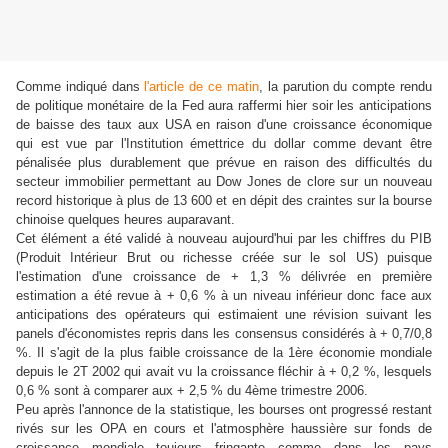
Comme indiqué dans
l'article de ce matin
, la parution du compte rendu
de politique monétaire de la Fed aura raffermi hier soir les anticipations
de baisse des taux aux USA en raison d'une croissance économique
qui est vue par l'Institution émettrice du dollar comme devant être
pénalisée plus durablement que prévue en raison des difficultés du
secteur immobilier permettant au Dow Jones de clore sur un nouveau
record historique à plus de 13 600 et en dépit des craintes sur la bourse
chinoise quelques heures auparavant.
Cet élément a été validé à nouveau aujourd'hui par les chiffres du PIB
(Produit Intérieur Brut ou richesse créée sur le sol US) puisque
l'estimation d'une croissance de + 1,3 % délivrée en première
estimation a été revue à + 0,6 % à un niveau inférieur donc face aux
anticipations des opérateurs qui estimaient une révision suivant les
panels d'économistes repris dans les consensus considérés à + 0,7/0,8
%. Il s'agit de la plus faible croissance de la 1ère économie mondiale
depuis le 2T 2002 qui avait vu la croissance fléchir à + 0,2 %, lesquels
0,6 % sont à comparer aux + 2,5 % du 4ème trimestre 2006.
Peu après l'annonce de la statistique, les bourses ont progressé restant
rivés sur les OPA en cours et l'atmosphère haussière sur fonds de
croissance mondiale toujours fringante comme dans les pays