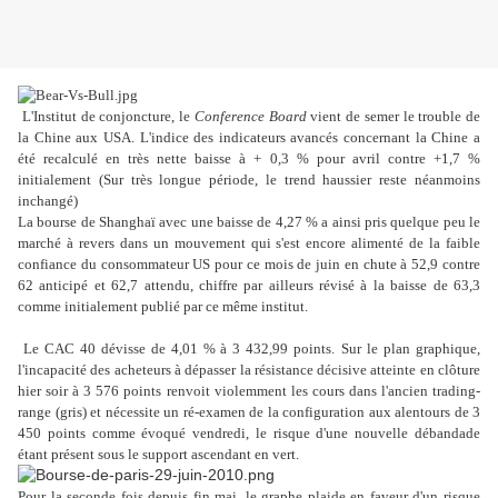
L'Institut de conjoncture, le
Conference Board
vient de semer le trouble de
la Chine aux USA. L'indice des indicateurs avancés concernant la Chine a
été recalculé en très nette baisse à + 0,3 % pour avril contre +1,7 %
initialement (Sur très longue période, le trend haussier reste néanmoins
inchangé)
La bourse de Shanghaï avec une baisse de 4,27 % a ainsi pris quelque peu le
marché à revers dans un mouvement qui s'est encore alimenté de la faible
confiance du consommateur US pour ce mois de juin en chute à 52,9 contre
62 anticipé et 62,7 attendu, chiffre par ailleurs révisé à la baisse de 63,3
comme initialement publié par ce même institut.
Le CAC 40 dévisse de 4,01 % à 3 432,99 points.
Sur le plan graphique,
l'incapacité des acheteurs à dépasser la résistance décisive atteinte en clôture
hier soir à 3 576 points renvoit violemment les cours dans l'ancien trading-
range (gris) et nécessite un ré-examen de la configuration aux alentours de 3
450 points comme évoqué vendredi, le risque d'une nouvelle débandade
étant présent sous le support ascendant en vert.
Pour la seconde fois depuis fin mai, le graphe plaide en faveur d'un risque